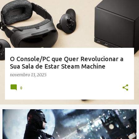
s
t
a
g
e
n
s
O Console/PC que Quer Revolucionar a
Sua Sala de Estar Steam Machine
novembro 13, 2025
0