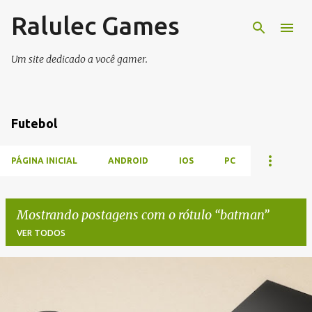
Ralulec Games
Pular para o conteúdo principal
Um site dedicado a você gamer.
Futebol
PÁGINA INICIAL
ANDROID
IOS
PC
Mostrando postagens com o rótulo
batman
VER TODOS
P
o