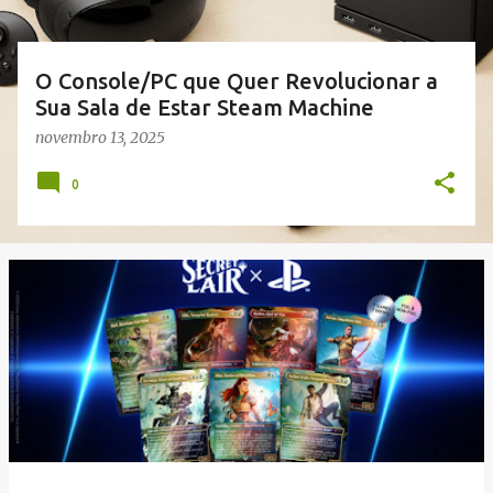
e
n
s
O Console/PC que Quer Revolucionar a
Sua Sala de Estar Steam Machine
novembro 13, 2025
0