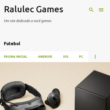
Ralulec Games
Pular para o conteúdo principal
Um site dedicado a você gamer.
Futebol
PÁGINA INICIAL
ANDROID
IOS
PC
P
o
s
t
a
g