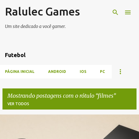
Ralulec Games
Pular para o conteúdo principal
Um site dedicado a você gamer.
Futebol
PÁGINA INICIAL
ANDROID
IOS
PC
Mostrando postagens com o rótulo
filmes
VER TODOS
P
o