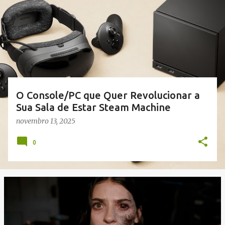
s
t
a
g
e
n
s
O Console/PC que Quer Revolucionar a
Sua Sala de Estar Steam Machine
novembro 13, 2025
0