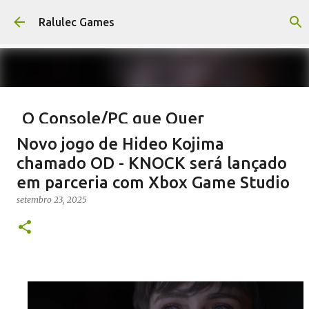
Pular para o conteúdo principal
Ralulec Games
O Console/PC que Quer
Revolucionar a Sua Sala de Estar
Novo jogo de Hideo Kojima
Steam Machine
chamado OD - KNOCK será lançado
novembro 13, 2025
em parceria com Xbox Game Studio
STEAM
VALVE
setembro 23, 2025
0