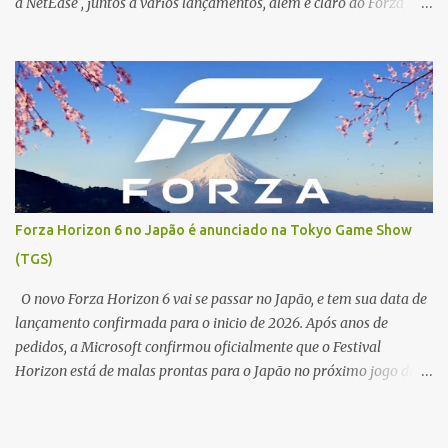
a NetEase , juntos a vários lançamentos, além é claro do Forza
Horizon 6 que se passará no Japão . O jogo está previsto para ser
lançado para PC, PlayStation 5, Android e iOS. Foi apresentando
uma trailer de 10 minutos do jogo como combate, um pouco da
historia e muito a gameplay, e muitos pontos que se foram
notados é que o jogo tem leve inspiração em outras franquias, com
um trailer bem animado, e com muita dinâmica inovadoras, além
é claro da comparação com GTA 5 mas em uma pegada mais
Anime. Um pouco da gameplay e vemos um movimento muito
comum com um jogo bem famoso onde Chenxiu é arremessado
Forza Horizon 6 no Japão é anunciado na Tokyo Game Show
para fora do carro, se segura em um caminhão com seus "poderes
(TGS)
de simbionte" e passa a ser arrastado por ele, com isso lembrando
um pouco uma das cenas de ação de Uncharted 4 . It's clearly
O novo Forza Horizon 6 vai se passar no Japão, e tem sua data de
inspir...
lançamento confirmada para o inicio de 2026. Após anos de
pedidos, a Microsoft confirmou oficialmente que o Festival
Horizon está de malas prontas para o Japão no próximo jogo da
franquia. O anúncio foi feito durante a Tokyo Game Show (TGS)
2025. O lançamento do jogo ocorrera nas plataformas do PC, Xbox
Series X|S e chegará para o Xbox Game Pass e PC Game Pass em