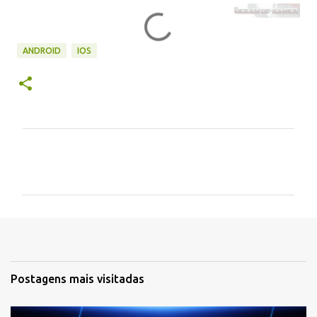
ANDROID
IOS
C
o
m
e
n
t
á
Postagens mais visitadas
r
i