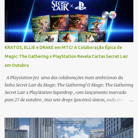
o
s
KRATOS, ELLIE e DRAKE em MTG! A Colaboração Épica de
Magic: The Gathering x PlayStation Revela Cartas Secret Lair
em Outubro
A Playstation fez uma das colaborações mais ambiciosas da
linha Secret Lair da Magic: The Gathering! O Magic: The Gathering
Secret Lair x PlayStation Superdrop , com lançamento marcado
para 27 de outubro , traz sete drops (pacotes) únicos, cada um
focado em uma aclamada franquia exclusiva da PlayStation,
transformando seus personagens, locais e itens icônicos em cartas
jogáveis com artes deslumbrantes e mecânicas que refletem seus
mundos. Os sete drops que compõem o Superdrop são: * Secret
Lair x The Last of Us Part I * Secret Lair x The Last of Us Part II *