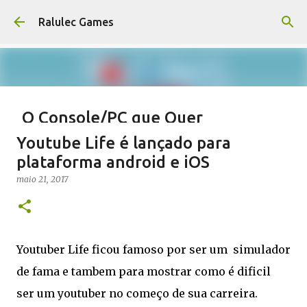
Pular para o conteúdo principal
Ralulec Games
O Console/PC que Quer
Revolucionar a Sua Sala de Estar
Youtube Life é lançado para
Steam Machine
plataforma android e iOS
novembro 13, 2025
STEAM
VALVE
maio 21, 2017
0
Youtuber Life ficou famoso por ser um simulador
de fama e tambem para mostrar como é dificil
ser um youtuber no começo de sua carreira.