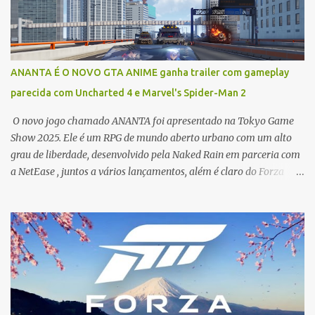
Secret Lair x God of War: Greek (Grécia) * Secret Lair x God of War:
Norse (Nórdico) * Secret Lair x Uncharted * Secret Lair x Horizon
Forbidden West * Secret Lair x Ghost of Tsushima É importante
notar que muitas dessas cartas são inéditas em Magic: The
ANANTA É O NOVO GTA ANIME ganha trailer com gameplay
Gathering (ou seja, são cartas com novas regras, não apenas
parecida com Uncharted 4 e Marvel's Spider-Man 2
reimpressões com arte nova), e serão válidas nos formatos
Commander, Legacy e Vintage. Aqui está uma análi...
O novo jogo chamado ANANTA foi apresentado na Tokyo Game
Show 2025. Ele é um RPG de mundo aberto urbano com um alto
grau de liberdade, desenvolvido pela Naked Rain em parceria com
a NetEase , juntos a vários lançamentos, além é claro do Forza
Horizon 6 que se passará no Japão . O jogo está previsto para ser
lançado para PC, PlayStation 5, Android e iOS. Foi apresentando
uma trailer de 10 minutos do jogo como combate, um pouco da
historia e muito a gameplay, e muitos pontos que se foram
notados é que o jogo tem leve inspiração em outras franquias, com
um trailer bem animado, e com muita dinâmica inovadoras, além
é claro da comparação com GTA 5 mas em uma pegada mais
Anime. Um pouco da gameplay e vemos um movimento muito