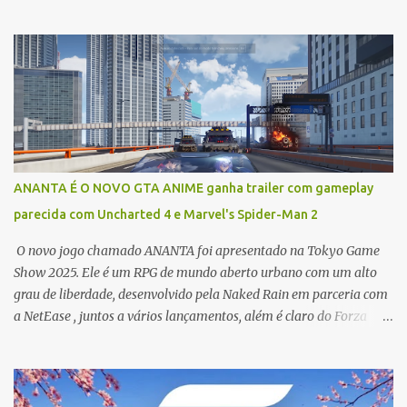
focado em uma aclamada franquia exclusiva da PlayStation,
transformando seus personagens, locais e itens icônicos em cartas
jogáveis com artes deslumbrantes e mecânicas que refletem seus
mundos. Os sete drops que compõem o Superdrop são: * Secret
Lair x The Last of Us Part I * Secret Lair x The Last of Us Part II *
Secret Lair x God of War: Greek (Grécia) * Secret Lair x God of War:
Norse (Nórdico) * Secret Lair x Uncharted * Secret Lair x Horizon
Forbidden West * Secret Lair x Ghost of Tsushima É importante
notar que muitas dessas cartas são inéditas em Magic: The
ANANTA É O NOVO GTA ANIME ganha trailer com gameplay
Gathering (ou seja, são cartas com novas regras, não apenas
parecida com Uncharted 4 e Marvel's Spider-Man 2
reimpressões com arte nova), e serão válidas nos formatos
Commander, Legacy e Vintage. Aqui está uma análi...
O novo jogo chamado ANANTA foi apresentado na Tokyo Game
Show 2025. Ele é um RPG de mundo aberto urbano com um alto
grau de liberdade, desenvolvido pela Naked Rain em parceria com
a NetEase , juntos a vários lançamentos, além é claro do Forza
Horizon 6 que se passará no Japão . O jogo está previsto para ser
lançado para PC, PlayStation 5, Android e iOS. Foi apresentando
uma trailer de 10 minutos do jogo como combate, um pouco da
historia e muito a gameplay, e muitos pontos que se foram