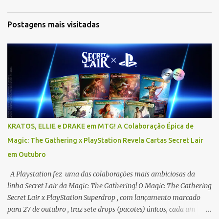
t
á
Postagens mais visitadas
r
i
o
s
KRATOS, ELLIE e DRAKE em MTG! A Colaboração Épica de
Magic: The Gathering x PlayStation Revela Cartas Secret Lair
em Outubro
A Playstation fez uma das colaborações mais ambiciosas da
linha Secret Lair da Magic: The Gathering! O Magic: The Gathering
Secret Lair x PlayStation Superdrop , com lançamento marcado
para 27 de outubro , traz sete drops (pacotes) únicos, cada um