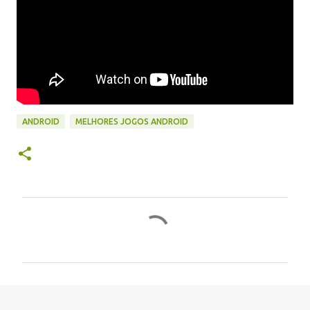
ANDROID
MELHORES JOGOS ANDROID
C
o
m
e
n