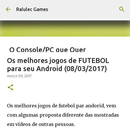
Pular para o conteúdo principal
Ralulec Games
O Console/PC que Quer
Revolucionar a Sua Sala de Estar
Os melhores jogos de FUTEBOL
Steam Machine
para seu Android (08/03/2017)
novembro 13, 2025
STEAM
VALVE
março 09, 2017
0
Os melhores jogos de futebol par andorid, vem
com algumas proposta diferente das mostradas
em vídeos de outras pessoas.