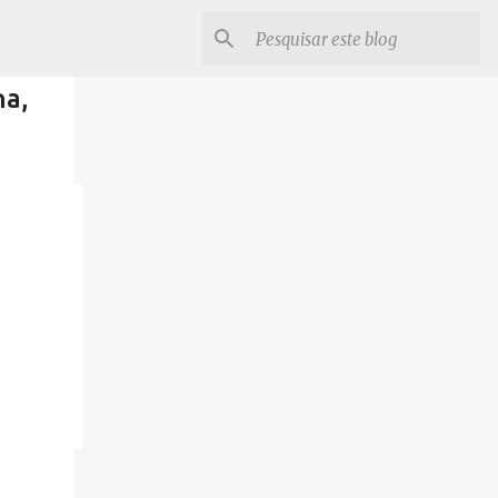
na,
ine