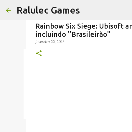
Ralulec Games
Rainbow Six Siege: Ubisoft an
incluindo "Brasileirão"
fevereiro 22, 2016
O Console/PC que Quer Revolu
novembro 13, 2025
STEAM
VALVE
0