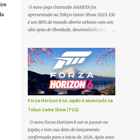
Secret Lair x Uncharted * Secret Lair x
dos
O novo jogo chamado ANANTA foi
Horizon Forbidden West * Secret Lair x
da
apresentado na Tokyo Game Show 2025. Ele
Ghost of Tsushima É importante notar que
é um RPG de mundo aberto urbano com um
muitas dessas cartas são inéditas em Magic:
alto grau de liberdade, desenvolvido pela
The Gathering (ou seja, são cartas com
Naked Rain em parceria com a NetEase ,
novas regras, não apenas reimpressões com
juntos a vários lançamentos, além é claro do
arte nova), e serão válidas nos formatos
Forza Horizon 6 que se passará no Japão . O
Commander, Legacy e Vintage. Aqui está
jogo está previsto para ser lançado para PC,
uma análi...
x
PlayStation 5, Android e iOS. Foi
apresentando uma trailer de 10 minutos do
jogo como combate, um pouco da historia e
muito a gameplay, e muitos pontos que se
foram notados é que o jogo tem leve
Forza Horizon 6 no Japão é anunciado na
inspiração em outras franquias, com um
Tokyo Game Show (TGS)
trailer bem animado, e com muita dinâmica
inovadoras, além é claro da comparação
O novo Forza Horizon 6 vai se passar no
com GTA 5 mas em uma pegada mais
Japão, e tem sua data de lançamento
Anime. Um pouco da gameplay e vemos um
confirmada para o inicio de 2026. Após anos