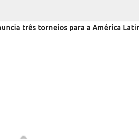
Pular para o conteúdo principal
uncia três torneios para a América Lati
cionar a Sua Sala de Estar Steam Mach