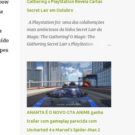
nbow
Gathering x PlayStation Revela Cartas
Secret Lair em Outubro
ra
A Playstation fez uma das colaborações
mais ambiciosas da linha Secret Lair da
a
Magic: The Gathering! O Magic: The
uído
Gathering Secret Lair x PlayStation
ipes
Superdrop , com lançamento marcado para
27 de outubro , traz sete drops (pacotes)
únicos, cada um focado em uma aclamada
franquia exclusiva da PlayStation,
transformando seus personagens, locais e
itens icônicos em cartas jogáveis com artes
deslumbrantes e mecânicas que refletem
seus mundos. Os sete drops que compõem o
Superdrop são: * Secret Lair x The Last of Us
ANANTA É O NOVO GTA ANIME ganha
Part I * Secret Lair x The Last of Us Part II *
trailer com gameplay parecida com
Secret Lair x God of War: Greek (Grécia) *
Uncharted 4 e Marvel's Spider-Man 2
Secret Lair x God of War: Norse (Nórdico) *