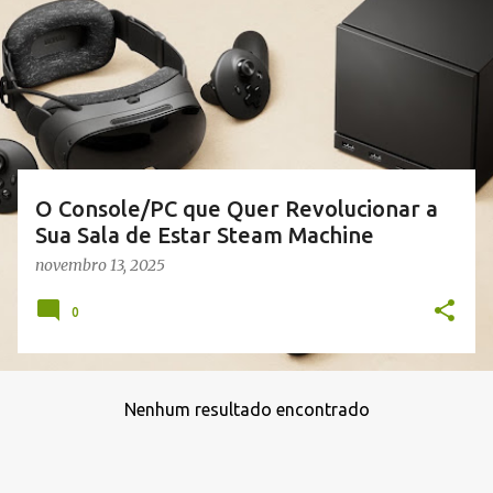
s
t
a
g
e
n
s
O Console/PC que Quer Revolucionar a
Sua Sala de Estar Steam Machine
novembro 13, 2025
0
Nenhum resultado encontrado