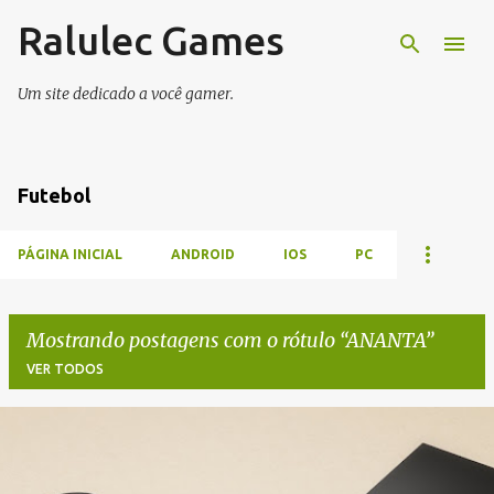
Ralulec Games
Pular para o conteúdo principal
Um site dedicado a você gamer.
Futebol
PÁGINA INICIAL
ANDROID
IOS
PC
Mostrando postagens com o rótulo
ANANTA
VER TODOS
P
o